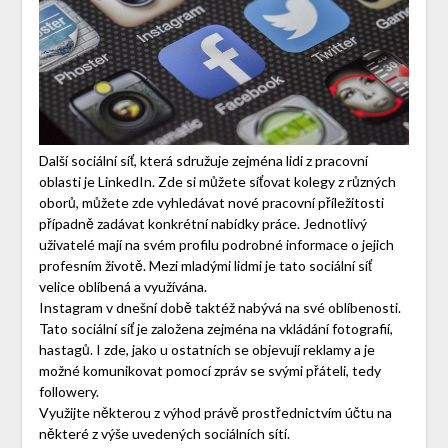
Další sociální síť, která sdružuje zejména lidi z pracovní
oblasti je LinkedIn. Zde si můžete síťovat kolegy z různých
oborů, můžete zde vyhledávat nové pracovní příležitosti
případně zadávat konkrétní nabídky práce. Jednotlivý
uživatelé mají na svém profilu podrobné informace o jejich
profesním životě. Mezi mladými lidmi je tato sociální síť
velice oblíbená a využívána.
Instagram v dnešní době taktéž nabývá na své oblíbenosti.
Tato sociální síť je založena zejména na vkládání fotografií,
hastagů. I zde, jako u ostatních se objevují reklamy a je
možné komunikovat pomocí zpráv se svými přáteli, tedy
followery.
Využijte některou z výhod právě prostřednictvím účtu na
některé z výše uvedených sociálních sítí.