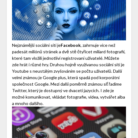
Nejznámější sociální sítí je
Facebook
, zahrnuje více než
padesát miliónů stránek a dvě stě čtyřicet miliard fotografií,
které tam vložili jednotliví registrovaní uživatelé. Můžete
zde hrát i různé hry. Druhou hojně využívanou sociální sítí je
Youtube s neustálým zvyšováním se počtu uživatelů. Další
velmi známou je Google plus, která spadá pod korporátní
společnost Google. Mezi další poměrně známou síť řadíme
Twitter, který je dostupný ve dvaceti jazycích. I zde je
možné komunikovat, vkládat fotografie, videa, vytvářet alba
a mnoho dalšího.