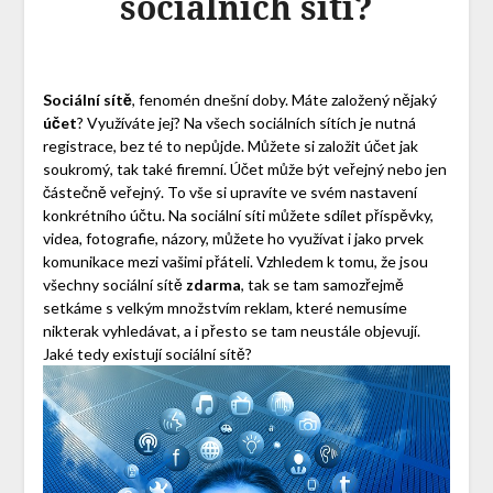
sociálních sítí?
Sociální sítě
, fenomén dnešní doby. Máte založený nějaký
účet
? Využíváte jej? Na všech sociálních sítích je nutná
registrace, bez té to nepůjde. Můžete si založit účet jak
soukromý, tak také firemní. Účet může být veřejný nebo jen
částečně veřejný. To vše si upravíte ve svém nastavení
konkrétního účtu. Na sociální síti můžete sdílet příspěvky,
videa, fotografie, názory, můžete ho využívat i jako prvek
komunikace mezi vašimi přáteli. Vzhledem k tomu, že jsou
všechny sociální sítě
zdarma
, tak se tam samozřejmě
setkáme s velkým množstvím reklam, které nemusíme
nikterak vyhledávat, a i přesto se tam neustále objevují.
Jaké tedy existují sociální sítě?