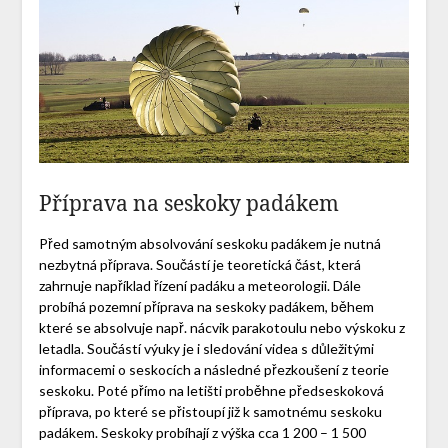
Příprava na seskoky padákem
Před samotným absolvování seskoku padákem je nutná
nezbytná příprava. Součástí je teoretická část, která
zahrnuje například řízení padáku a meteorologii. Dále
probíhá pozemní příprava na seskoky padákem, během
které se absolvuje např. nácvik parakotoulu nebo výskoku z
letadla. Součástí výuky je i sledování videa s důležitými
informacemi o seskocích a následné přezkoušení z teorie
seskoku. Poté přímo na letišti proběhne předseskoková
příprava, po které se přistoupí již k samotnému seskoku
padákem. Seskoky probíhají z výška cca 1 200 – 1 500