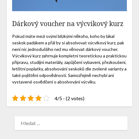
Dárkový voucher na výcvikový kurz
Pokud máte mezi svými blízkými někoho, koho by lákal
seskok padákem a přál by si absolvovat výcvikový kurz, pak
není nic jednoduššího než mu věnovat dárkový voucher.
Výcvikový kurz zahrnuje kompletní teoretickou a praktickou
přípravu, studijní materiály, zapůjčení vybavení, přezkoušení,
letištní poplatky, absolvování seskoků dle zvolené varianty a
také pojištění odpovědnosti. Samozřejmě nechybí ani
vystavené osvědčení o absolvování výcviku.
4/5 - (2 votes)