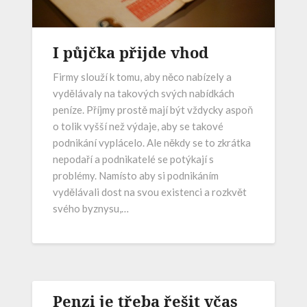
I půjčka přijde vhod
Firmy slouží k tomu, aby něco nabízely a
vydělávaly na takových svých nabídkách
peníze. Příjmy prostě mají být vždycky aspoň
o tolik vyšší než výdaje, aby se takové
podnikání vyplácelo. Ale někdy se to zkrátka
nepodaří a podnikatelé se potýkají s
problémy. Namísto aby si podnikáním
vydělávali dost na svou existenci a rozkvět
svého byznysu,…
Penzi je třeba řešit včas