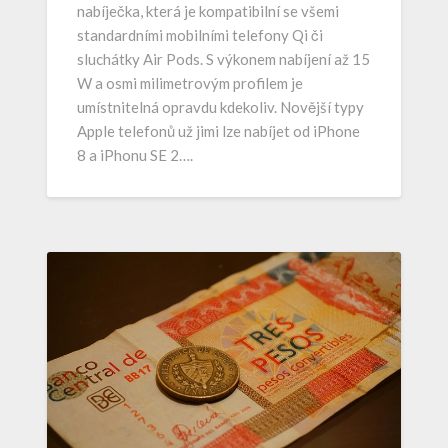
nabíječka, která je kompatibilní se všemi
standardními mobilními telefony Qi či
sluchátky Air Pods. S výkonem nabíjení až 15
W a osmi milimetrovým profilem je
umístnitelná opravdu kdekoliv. Novější typy
Apple telefonů už jimi lze nabíjet od iPhone
8 a iPhonu SE 2….