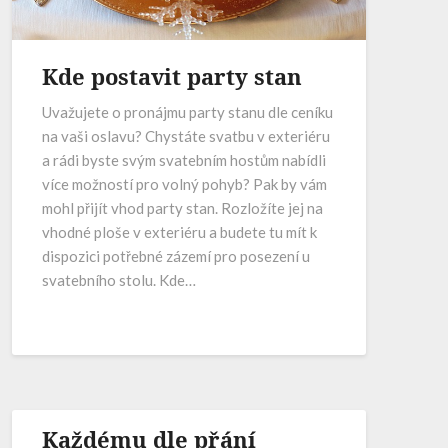
Kde postavit party stan
Uvažujete o pronájmu party stanu dle ceníku
na vaši oslavu? Chystáte svatbu v exteriéru
a rádi byste svým svatebním hostům nabídli
více možností pro volný pohyb? Pak by vám
mohl přijít vhod party stan. Rozložíte jej na
vhodné ploše v exteriéru a budete tu mít k
dispozici potřebné zázemí pro posezení u
svatebního stolu. Kde…
Každému dle přání