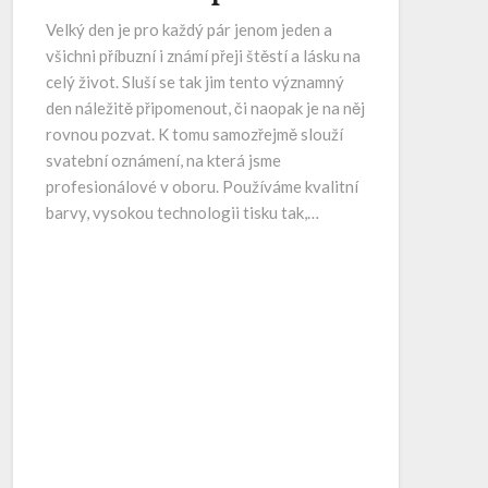
Velký den je pro každý pár jenom jeden a
všichni příbuzní i známí přeji štěstí a lásku na
celý život. Sluší se tak jim tento významný
den náležitě připomenout, či naopak je na něj
rovnou pozvat. K tomu samozřejmě slouží
svatební oznámení, na která jsme
profesionálové v oboru. Používáme kvalitní
barvy, vysokou technologii tisku tak,…