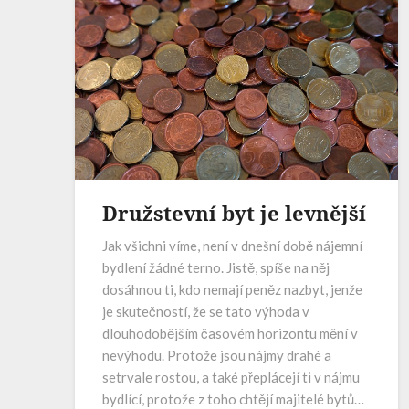
Družstevní byt je levnější
Jak všichni víme, není v dnešní době nájemní
bydlení žádné terno. Jistě, spíše na něj
dosáhnou ti, kdo nemají peněz nazbyt, jenže
je skutečností, že se tato výhoda v
dlouhodobějším časovém horizontu mění v
nevýhodu. Protože jsou nájmy drahé a
setrvale rostou, a také přeplácejí ti v nájmu
bydlící, protože z toho chtějí majitelé bytů…