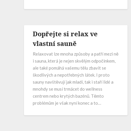
Dopřejte si relax ve
vlastní sauně
Relaxovat lze mnoha způsoby a patří mezi ně
i sauna, která je nejen skvělým odpočinkem,
ale také pomáhá vašemu tělu zbavit se
škodlivých a nepotřebných látek. I proto
sauny navštěvují jak mladí, tak i staří lidé a
mnohdy se musí trmácet do wellness
centrem nebo krytých bazénů. Těmto
problémům je však nyní konec a to…