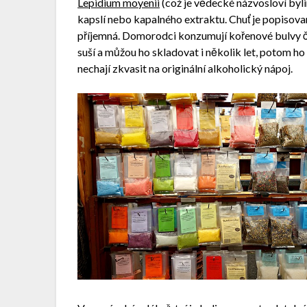
Lepidium moyenii
(což je vědecké názvosloví byl
kapslí nebo kapalného extraktu. Chuť je popisova
příjemná. Domorodci konzumují kořenové bulvy č
suší a můžou ho skladovat i několik let, potom ho
nechají zkvasit na originální alkoholický nápoj.