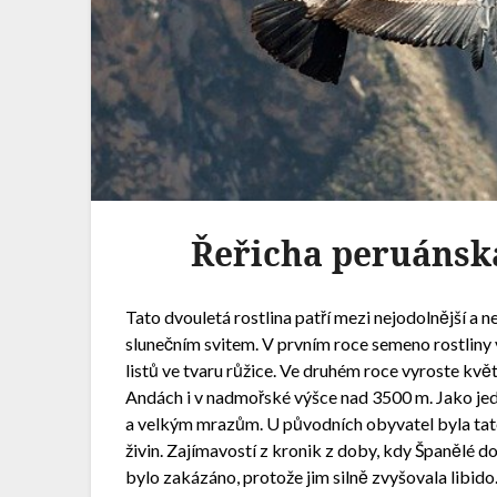
Řeřicha peruánsk
Tato dvouletá rostlina patří mezi nejodolnější a ne
slunečním svitem. V prvním roce semeno rostliny v
listů ve tvaru růžice. Ve druhém roce vyroste kvě
Andách i v nadmořské výšce nad 3500 m. Jako jedn
a velkým mrazům. U původních obyvatel byla tat
živin. Zajímavostí z kronik z doby, kdy Španělé d
bylo zakázáno, protože jim silně zvyšovala libido