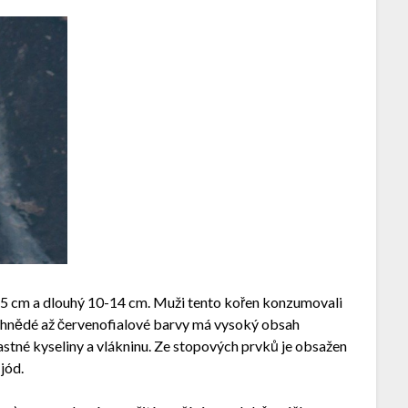
si 3-5 cm a dlouhý 10-14 cm. Muži tento kořen konzumovali
utohnědé až červenofialové barvy má vysoký obsah
astné kyseliny a vlákninu. Ze stopových prvků je obsažen
 jód.