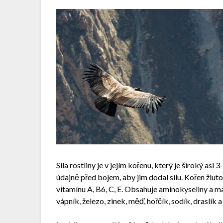
Síla rostliny je v jejím kořenu, který je široký a
údajně před bojem, aby jim dodal sílu. Kořen žl
vitamínu A, B6, C, E. Obsahuje aminokyseliny a m
vápník, železo, zinek, měď, hořčík, sodík, draslík a