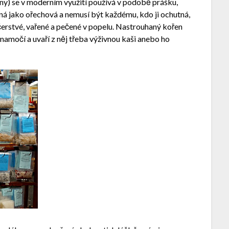
iny) se v moderním využití používá v podobě prášku,
ná jako ořechová a nemusí být každému, kdo ji ochutná,
erstvé, vařené a pečené v popelu. Nastrouhaný kořen
 namočí a uvaří z něj třeba výživnou kaši anebo ho