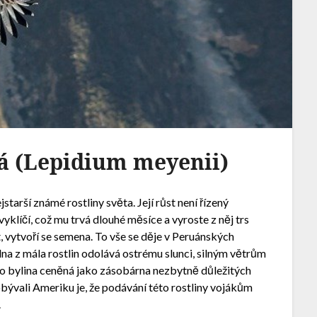
á (Lepidium meyenii)
jstarší známé rostliny světa. Její růst není řízený
yklíčí, což mu trvá dlouhé měsíce a vyroste z něj trs
t, vytvoří se semena. To vše se děje v Peruánských
a z mála rostlin odolává ostrému slunci, silným větrům
o bylina ceněná jako zásobárna nezbytně důležitých
obývali Ameriku je, že podávání této rostliny vojákům
.