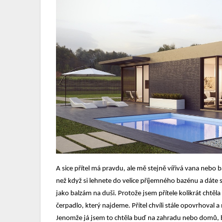
A sice přítel má pravdu, ale mě stejně vířivá vana nebo 
než když si lehnete do velice příjemného bazénu a dáte s
jako balzám na duši. Protože jsem přítele kolikrát chtěla
čerpadlo, který najdeme. Přítel chvíli stále opovrhoval a
Jenomže já jsem to chtěla buď na zahradu nebo domů, by