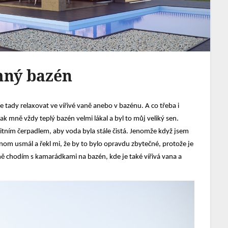
mný bazén
e tady relaxovat ve vířivé vaně anebo v bazénu. A co třeba i
k mně vždy teplý bazén velmi lákal a byl to můj veliký sen.
litním čerpadlem, aby voda byla stále čistá. Jenomže když jsem
 jenom usmál a řekl mi, že by to bylo opravdu zbytečné, protože je
čně chodím s kamarádkami na bazén, kde je také vířivá vana a