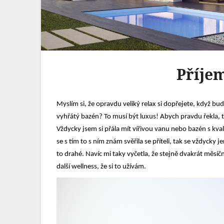
Příje
Myslím si, že opravdu veliký relax si dopřejete, když bud
vyhřátý bazén? To musí být luxus! Abych pravdu řekla, ta
Vždycky jsem si přála mít vířivou vanu nebo bazén s kva
se s tím to s ním znám svěřila se příteli, tak se vždycky
to drahé. Navíc mi taky vyčetla, že stejně dvakrát měsí
další wellness, že si to užívám.