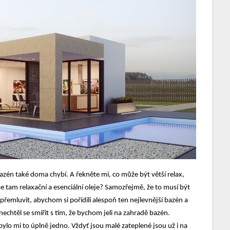
bazén také doma chybí. A řekněte mi, co může být větší relax,
e tam relaxační a esenciální oleje? Samozřejmě, že to musí být
 přemluvit, abychom si pořídili alespoň ten nejlevnější bazén a
 nechtěl se smířit s tím, že bychom jeli na zahradě bazén.
lo mi to úplně jedno. Vždyť jsou malé zateplené jsou už i na