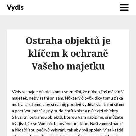
Vydis
Ostraha objektů je
klíčem k ochraně
Vašeho majetku
Vždy se najde někdo, komu se znelíbí, že někdo jiný má větší
majetek, než vlastní on sám. Některý člověk díky tomu získá
motivaci k tomu, aby si na něj poctivě vydělal vlastními silami
a poctivou prací, a jiný bude chtít krást a ničit cizí objekty.
S kvalitní
ostrahou objektů
, kterou Vám nabízíme, si můžete
být jisti, že se Vám nic takového nestane. Naši zaměstnanci
a hlídači jsou pečlivě vybíráni, tak aby byli spolehliví za každé