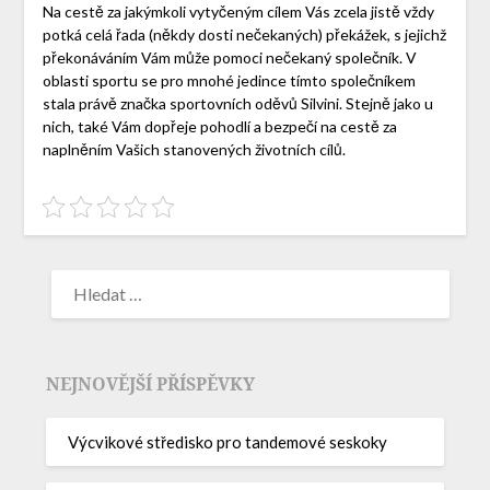
Na cestě za jakýmkoli vytyčeným cílem Vás zcela jistě vždy
potká celá řada (někdy dosti nečekaných) překážek, s jejichž
překonáváním Vám může pomoci nečekaný společník. V
oblasti sportu se pro mnohé jedince tímto společníkem
stala právě značka sportovních oděvů Silvini. Stejně jako u
nich, také Vám dopřeje pohodlí a bezpečí na cestě za
naplněním Vašich stanovených životních cílů.
NEJNOVĚJŠÍ PŘÍSPĚVKY
Výcvikové středisko pro tandemové seskoky