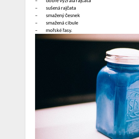
– dobře vyzrálá rajčata
– sušená rajčata
– smažený česnek
– smažená cibule
– mořské řasy.