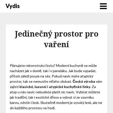
Vydis
Jedinečný prostor pro
vaření
Plánujete rekonstrukci bytu?
Moderní kuchyně
se může
nacházet jak v domě, tak i v paneláku. Jak bude vypadat,
přitom záleží pouze na vás. Pokud navíc máte atypický
prostor, tak se nemusíte ničeho obávat.
Česká výroba
vám
zajistí
klasické, luxusní i atypické kuchyňské linky
. Za
atyp u nás navíc nebudete platit nic navíc. Vybírat můžete
jak tradiční, tak i exotické dřevo a vybrat si ze vzorníku
barvu, odstín i lesk. Skutečně moderní je vysoký lesk, ale ne
do každého prostoru se hodí.