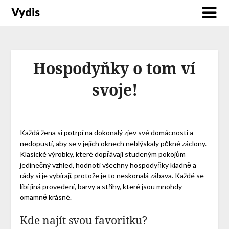
Vydis
Hospodyňky o tom ví
svoje!
Každá žena si potrpí na dokonalý zjev své domácnosti a
nedopustí, aby se v jejích oknech neblýskaly pěkné
záclony
.
Klasické výrobky, které dopřávají studeným pokojům
jedinečný vzhled, hodnotí všechny hospodyňky kladně a
rády si je vybírají, protože je to neskonalá zábava. Každé se
líbí jiná provedení, barvy a střihy, které jsou mnohdy
omamně krásné.
Kde najít svou favoritku?