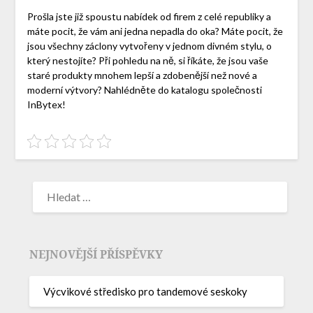
Prošla jste již spoustu nabídek od firem z celé republiky a
máte pocit, že vám ani jedna nepadla do oka? Máte pocit, že
jsou všechny záclony vytvořeny v jednom divném stylu, o
který nestojíte? Při pohledu na ně, si říkáte, že jsou vaše
staré produkty mnohem lepší a zdobenější než nové a
moderní výtvory? Nahlédněte do katalogu společnosti
InBytex!
NEJNOVĚJŠÍ PŘÍSPĚVKY
Výcvikové středisko pro tandemové seskoky