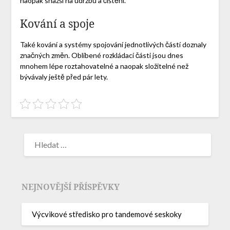
naopak snazší na údržbu a čištění.
Kování a spoje
Také kování a systémy spojování jednotlivých částí doznaly
značných změn. Oblíbené rozkládací části jsou dnes
mnohem lépe roztahovatelné a naopak složitelné než
bývávaly ještě před pár lety.
NEJNOVĚJŠÍ PŘÍSPĚVKY
Výcvikové středisko pro tandemové seskoky