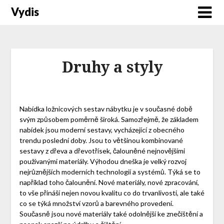
Vydis
Druhy a styly
Nabídka
ložnicových
sestav nábytku je v současné době
svým způsobem poměrně široká. Samozřejmě, že základem
nabídek jsou moderní sestavy, vycházející z obecného
trendu poslední doby. Jsou to většinou kombinované
sestavy z dřeva a dřevotřísek, čalouněné nejnovějšími
používanými materiály. Výhodou dneška je velký rozvoj
nejrůznějších moderních technologií a systémů. Týká se to
například toho čalounění. Nové materiály, nové zpracování,
to vše přináší nejen novou kvalitu co do trvanlivosti, ale také
co se týká množství vzorů a barevného provedení.
Současně jsou nové materiály také odolnější ke znečištění a