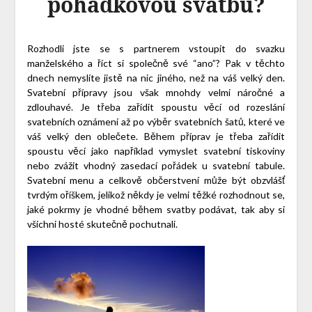
pohádkovou svatbu?
Rozhodli jste se s partnerem vstoupit do svazku
manželského a říct si společně své “ano”? Pak v těchto
dnech nemyslíte jistě na nic jiného, než na váš velký den.
Svatební přípravy jsou však mnohdy velmi náročné a
zdlouhavé. Je třeba zařídit spoustu věcí od rozeslání
svatebních oznámení až po výběr svatebních šatů, které ve
váš velký den oblečete. Během příprav je třeba zařídit
spoustu věcí jako například vymyslet svatební tiskoviny
nebo zvážit vhodný zasedací pořádek u svatební tabule.
Svatební menu a celkově občerstvení může být obzvlášť
tvrdým oříškem, jelikož někdy je velmi těžké rozhodnout se,
jaké pokrmy je vhodné během svatby podávat, tak aby si
všichni hosté skutečně pochutnali.