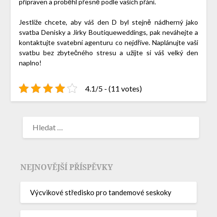
připraven a proběhl přesně podle vašich přání.
Jestliže chcete, aby váš den D byl stejně nádherný jako
svatba Denisky a Jirky
Boutiqueweddings
, pak neváhejte a
kontaktujte svatební agenturu co nejdříve. Naplánujte vaši
svatbu bez zbytečného stresu a užijte si váš velký den
naplno!
4.1/5 - (11 votes)
NEJNOVĚJŠÍ PŘÍSPĚVKY
Výcvikové středisko pro tandemové seskoky