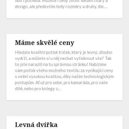
libo i potřeba. Můžete i tedy zvolit ideální tvary a
design, ale především tedy rozměry a druhy, dle…
Máme skvělé ceny
Hledáte kvalitní potisk triček, který je levný, dlouho
vydrží, a můžete si u něj nechat vytisknout vše? Tak
to jste narazili na tu správnou stránku! Nabízíme
vám potisk všeho možného textilu za vynikající ceny
s velmi vysokou kvalitou, díky našim technologickým
postupům. Ať už pro sebe, pro kamaráda, pro vaše
dítě, nebo pro kolegy z…
Levná dvířka