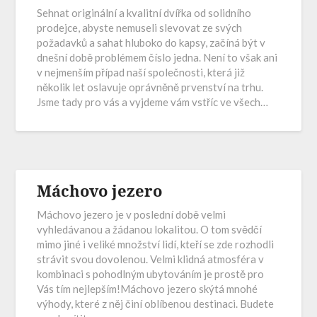
Sehnat originální a kvalitní dvířka od solidního
prodejce, abyste nemuseli slevovat ze svých
požadavků a sahat hluboko do kapsy, začíná být v
dnešní době problémem číslo jedna. Není to však ani
v nejmenším případ naší společnosti, která již
několik let oslavuje oprávněně prvenství na trhu.
Jsme tady pro vás a vyjdeme vám vstříc ve všech…
Máchovo jezero
Máchovo jezero je v poslední době velmi
vyhledávanou a žádanou lokalitou. O tom svědčí
mimo jiné i veliké množství lidí, kteří se zde rozhodli
strávit svou dovolenou. Velmi klidná atmosféra v
kombinaci s pohodlným ubytováním je prostě pro
Vás tím nejlepším!Máchovo jezero skýtá mnohé
výhody, které z něj činí oblíbenou destinaci. Budete