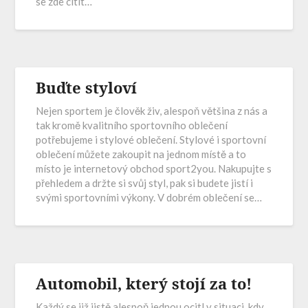
se zde cítit…
Buďte styloví
Nejen sportem je člověk živ, alespoň většina z nás a
tak kromě kvalitního sportovního oblečení
potřebujeme i stylové oblečení. Stylové i sportovní
oblečení můžete zakoupit na jednom místě a to
místo je internetový obchod sport2you. Nakupujte s
přehledem a držte si svůj styl, pak si budete jistí i
svými sportovními výkony. V dobrém oblečení se…
Automobil, který stojí za to!
Každý se již jistě alespoň jednou ocitl v situaci, kdy