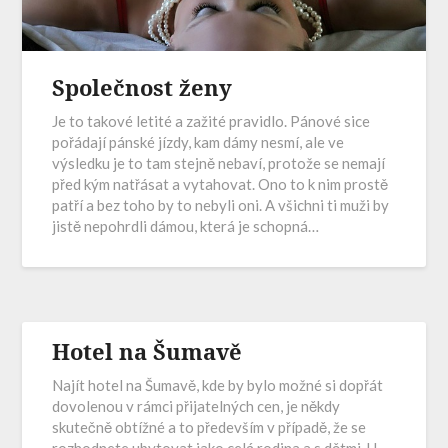
Společnost ženy
Je to takové letité a zažité pravidlo. Pánové sice
pořádají pánské jízdy, kam dámy nesmí, ale ve
výsledku je to tam stejně nebaví, protože se nemají
před kým natřásat a vytahovat. Ono to k nim prostě
patří a bez toho by to nebyli oni. A všichni ti muži by
jistě nepohrdli dámou, která je schopná…
Hotel na Šumavě
Najít hotel na Šumavě, kde by bylo možné si dopřát
dovolenou v rámci přijatelných cen, je někdy
skutečně obtížné a to především v případě, že se
rozhodnete ubytovat jako celá rodina a s dětmi. U